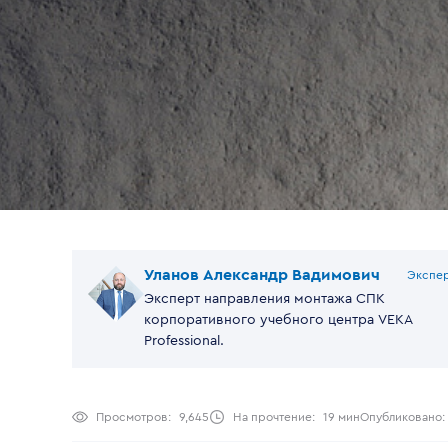
Уланов Александр Вадимович
Экспе
Эксперт направления монтажа СПК
корпоративного учебного центра VEKA
Professional.
Просмотров:
9,645
На прочтение:
19 мин
Опубликовано: