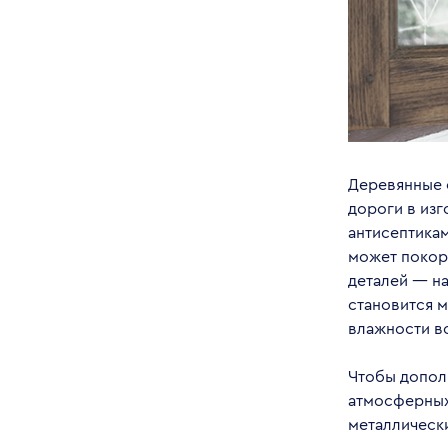
Деревянные 
дороги в из
антисептика
может покор
деталей — на
становится 
влажности во
Чтобы допол
атмосферных
металлически