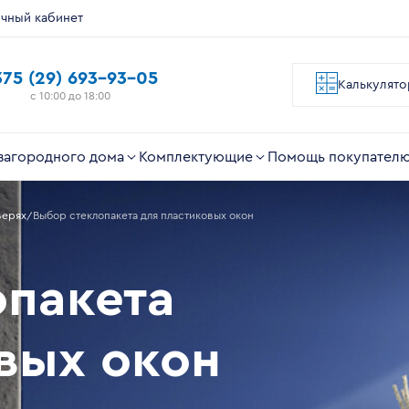
чный кабинет
375 (29) 693-93-05
Калькулято
с 10:00 до 18:00
загородного дома
Комплектующие
Помощь покупател
верях
Выбор стеклопакета для пластиковых окон
опакета
вых окон