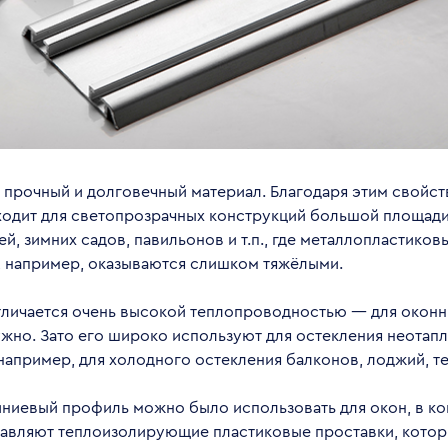
прочный и долговечный материал. Благодаря этим свойст
ходит для светопрозрачных конструкций большой площади
й, зимних садов, павильонов и т.п., где металлопластиков
, например, оказываются слишком тяжёлыми.
личается очень высокой теплопроводностью — для оконн
ужно. Зато его широко используют для остекления неотап
апример, для холодного остекления балконов, лоджий, т
ниевый профиль можно было использовать для окон, в к
авляют теплоизолирующие пластиковые проставки, кото