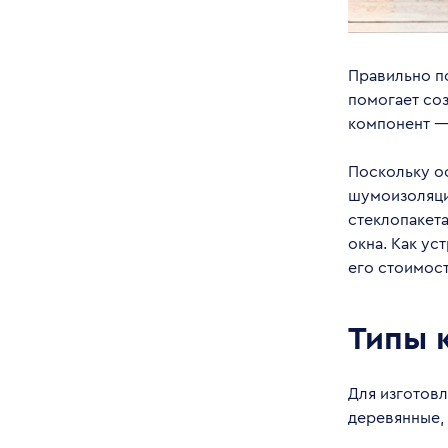
Правильно п
помогает соз
компонент —
Поскольку о
шумоизоляци
стеклопакета
окна. Как ус
его стоимост
Типы 
Для изготов
деревянные,