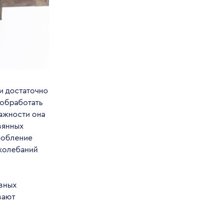
и достаточно
 обработать
ажности она
вянных
робление
 колебаний
ивных
вают