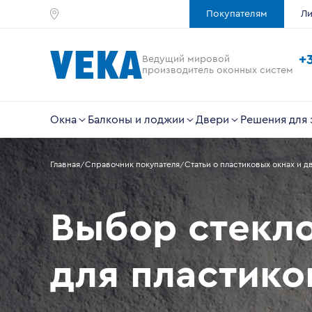
Покупателям
Ли
+
Ведущий мировой
производитель оконных систем
Окна
Балконы и лоджии
Двери
Решения для 
Главная
Справочник покупателя
Статьи о пластиковых окнах и д
Выбор стекл
для пластико