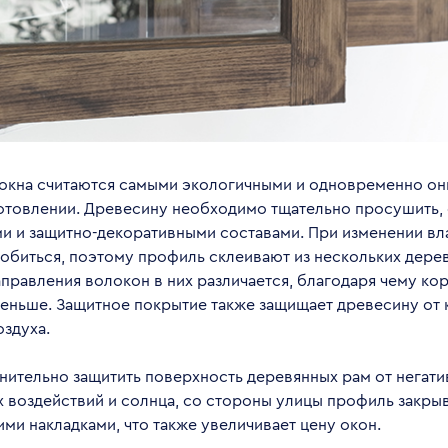
окна считаются самыми экологичными и одновременно он
готовлении. Древесину необходимо тщательно просушить,
ми и защитно-декоративными составами. При изменении вл
обиться, поэтому профиль склеивают из нескольких дере
правления волокон в них различается, благодаря чему ко
меньше. Защитное покрытие также защищает древесину от
здуха.
нительно защитить поверхность деревянных рам от негат
 воздействий и солнца, со стороны улицы профиль закры
ми накладками, что также увеличивает цену окон.