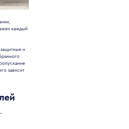
ании,
важен каждый
озащитные и
ыбранного
пропускание
его зависит
лей
—