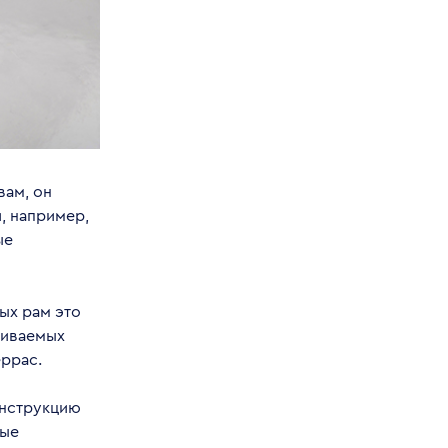
вам, он
, например,
ые
ых рам это
ливаемых
еррас.
онструкцию
рые